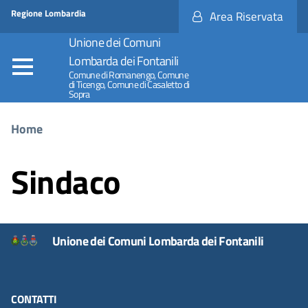
Regione
Accesso
Regione Lombardia
Area Riservata
Nome
ai
Regione
servizi
Unione dei Comuni
SPID
Lombarda dei Fontanili
Comune di Romanengo, Comune
di Ticengo, Comune di Casaletto di
Sopra
Tu sei qui
Home
Sindaco
Unione dei Comuni Lombarda dei Fontanili
CONTATTI