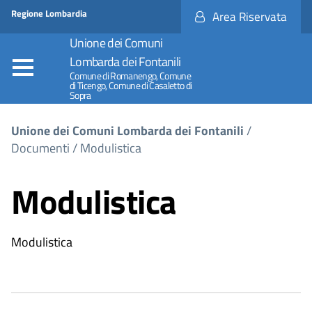
Regione
Accesso
Regione Lombardia
Area Riservata
Nome
ai
Regione
servizi
Unione dei Comuni
SPID
Lombarda dei Fontanili
Comune di Romanengo, Comune
di Ticengo, Comune di Casaletto di
Sopra
Tu sei qui
Unione dei Comuni Lombarda dei Fontanili
/
Documenti
/
Modulistica
Modulistica
Modulistica