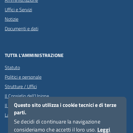
Amministrazione
Uffici e Servizi
Notizie
Documenti e dati
TUTTA L'AMMINISTRAZIONE
Statuto
Politici e personale
Strutture / Uffici
Il Consiglio dell’Unione
Questo sito utilizza i cookie tecnici e di terze
Il Presidente dell'Unione
parti.
La Giunta dell'Unione
Se decidi di continuare la navigazione
consideriamo che accetti il loro uso.
Leggi