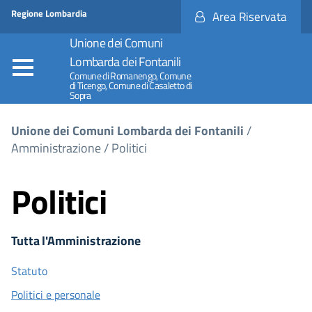
Regione
Accesso
Regione Lombardia
Area Riservata
Nome
ai
Regione
servizi
Unione dei Comuni
SPID
Lombarda dei Fontanili
Comune di Romanengo, Comune
di Ticengo, Comune di Casaletto di
Sopra
Tu sei qui
Unione dei Comuni Lombarda dei Fontanili
/
Amministrazione
/
Politici
Politici
Tutta l'Amministrazione
Statuto
Politici e personale