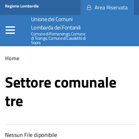
Regione
Accesso
Regione Lombardia
Area Riservata
Nome
ai
Regione
servizi
Unione dei Comuni
SPID
Lombarda dei Fontanili
Comune di Romanengo, Comune
di Ticengo, Comune di Casaletto di
Sopra
Tu sei qui
Home
Settore comunale
tre
Nessun File diponibile